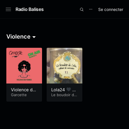
Radio Balises
Se connecter
⋯
Violence
Violence de
Lola24
Vi
s femmes
Garcette
olence famill
Le boudoir de
Lola
iale