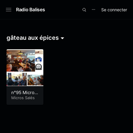
Radio Balises
Se connecter
⋯
gâteau aux épices
n°95 Micros
salés chez l
Micros Salés
es matelots
de Port Loui
s