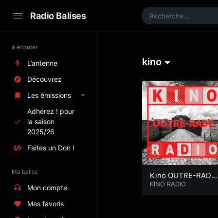
Radio Balises
à écouter
kino
L’antenne
Découvrez
Les émissions
Adhérez ! pour
la saison
2025/26
Faites un Don !
Ma balise
Kino OUTRE-RADE
/ Tombolo
KINO RADIO
Mon compte
Mes favoris