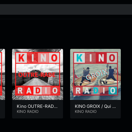
Kino OUTRE-RADE
KINO GROIX / Qui v
/ Le Cormoran
KINO RADIO
oit Groix entend sa
KINO RADIO
croix