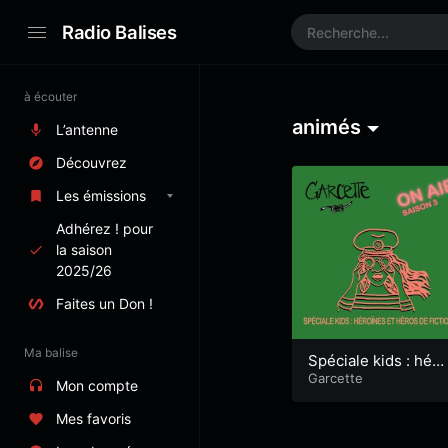
Radio Balises
à écouter
animés
L’antenne
Découvrez
Les émissions
Adhérez ! pour
la saison
2025/26
Faites un Don !
Ma balise
Spéciale kids : héro
ïnes et héros de fic
Garcette
Mon compte
tion
Mes favoris