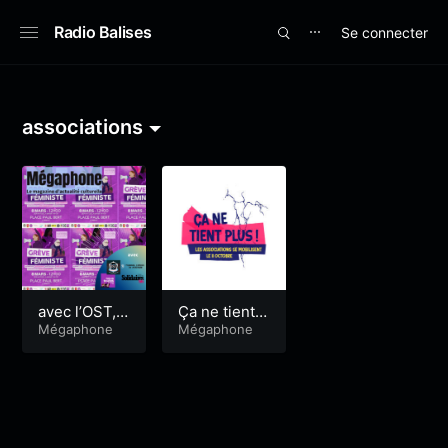
Radio Balises
Se connecter
⋯
associations
avec l’OST,
Ça ne tient p
NousTouste
Mégaphone
lus ! Les ass
Mégaphone
s, le Plannin
ociations se
g familial ma
mobilisent
is aussi Soli
daires56