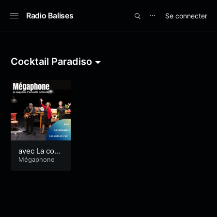
Radio Balises
Se connecter
⋯
Cocktail Paradiso
avec La com
pagnie Les
Mégaphone
Mots en L’air