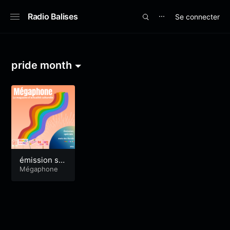
Radio Balises
Se connecter
⋯
pride month
émission sp
éciale mois
Mégaphone
des fiertés E
P1