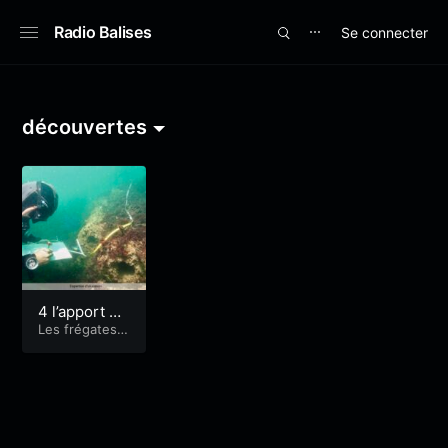
Radio Balises
Se connecter
⋯
découvertes
4 l’apport de
l’archéologie
Les frégates e
nsevelies
sous marine