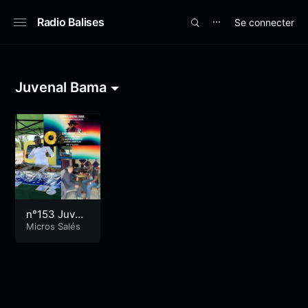
Radio Balises
Se connecter
⋯
Juvenal Bama
n°153 Juven
al le breton
Micros Salés
de Brazza –
Des marché
s aux salles
de concert