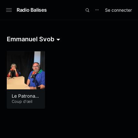
Radio Balises
Se connecter
⋯
Emmanuel Svob
Le Patronag
e Laïque de
Coup d'œil
Lorient et M
émoire de S
oye