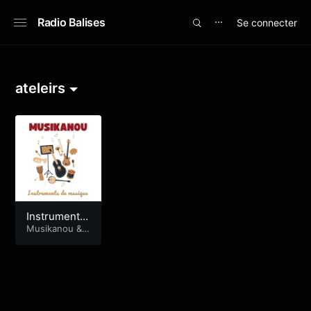
Radio Balises
Se connecter
⋯
ateleirs
Instruments
de musique
Musikanou
&
Premiers Pas
Radiophoniqu
es