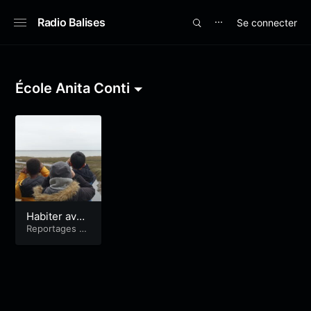
Radio Balises
Se connecter
⋯
École Anita Conti
Habiter avec
les oiseaux
Reportages Ba
lises