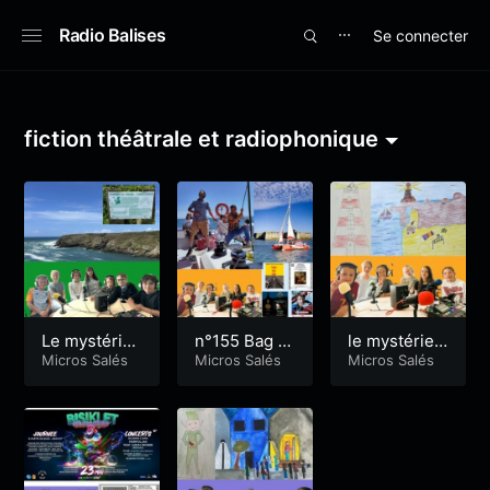
Radio Balises
Se connecter
⋯
fiction théâtrale et radiophonique
Le mystérie
n°155 Bag h
le mystérieu
ux voyage d
Micros Salés
atoup nous
Micros Salés
x voyage de
Micros Salés
es CM2 de
embarque v
s CM2 de l’é
l’école Geor
ers Groix
cole George
geault épiso
ault épisode
de 4 et final
3