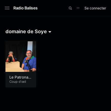
Radio Balises
Se connecter
⋯
domaine de Soye
Le Patronag
e Laïque de
Coup d'œil
Lorient et M
émoire de S
oye